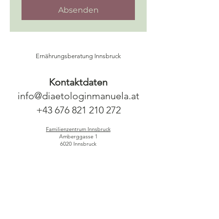
Absenden
Ernährungsberatung Innsbruck
Kontaktdaten
info@diaetologinmanuela.at
+43 676 821 210 272
Familienzentrum Innsbruck
Amberggasse 1
6020 Innsbruck
Schreib mir gerne eine Mail oder ruf mich an -
wenn Du mich nicht sofort erreichst - rufe ich Dich
innerhalb von 24 Stunden zurück.